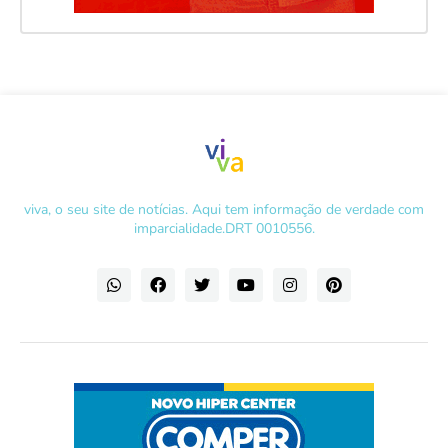
viva, o seu site de notícias. Aqui tem informação de verdade com
imparcialidade.DRT 0010556.