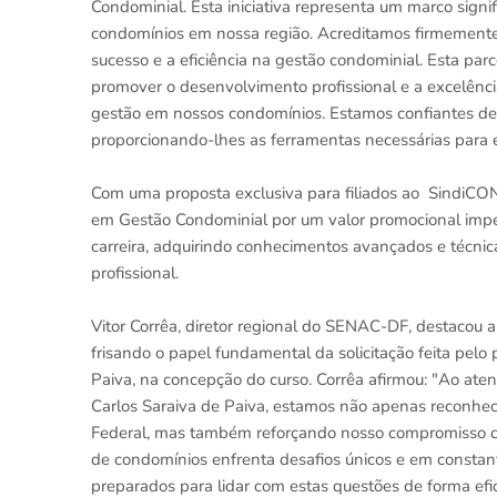
Condominial. Esta iniciativa representa um marco signi
condomínios em nossa região. Acreditamos firmemente 
sucesso e a eficiência na gestão condominial. Esta pa
promover o desenvolvimento profissional e a excelência
gestão em nossos condomínios. Estamos confiantes de q
proporcionando-lhes as ferramentas necessárias para en
Com uma proposta exclusiva para filiados ao SindiC
em Gestão Condominial por um valor promocional impe
carreira, adquirindo conhecimentos avançados e técnic
profissional.
Vitor Corrêa, diretor regional do SENAC-DF, destacou
frisando o papel fundamental da solicitação feita pe
Paiva, na concepção do curso. Corrêa afirmou: "Ao at
Carlos Saraiva de Paiva, estamos não apenas reconhece
Federal, mas também reforçando nosso compromisso co
de condomínios enfrenta desafios únicos e em constant
preparados para lidar com estas questões de forma ef