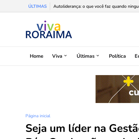
ÚLTIMAS
A sala escura e o ritual da presença: por que
Autoliderança: o que você faz quando ningu
Home
Viva
Últimas
Política
E
Página inicial
Seja um líder na Gest