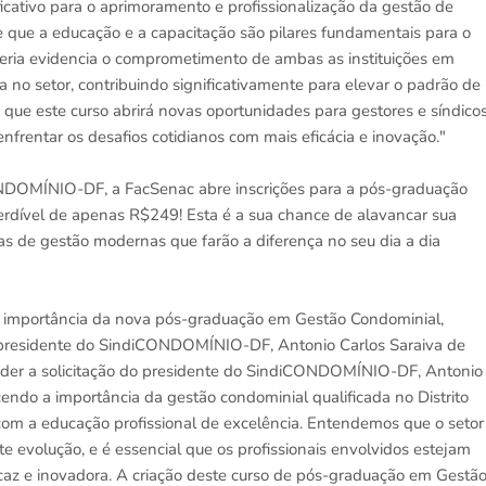
ficativo para o aprimoramento e profissionalização da gestão de
que a educação e a capacitação são pilares fundamentais para o
rceria evidencia o comprometimento de ambas as instituições em
 no setor, contribuindo significativamente para elevar o padrão de
ue este curso abrirá novas oportunidades para gestores e síndicos
frentar os desafios cotidianos com mais eficácia e inovação."
ONDOMÍNIO-DF, a FacSenac abre inscrições para a pós-graduação
rdível de apenas R$249! Esta é a sua chance de alavancar sua
as de gestão modernas que farão a diferença no seu dia a dia
 a importância da nova pós-graduação em Gestão Condominial,
lo presidente do SindiCONDOMÍNIO-DF, Antonio Carlos Saraiva de
ender a solicitação do presidente do SindiCONDOMÍNIO-DF, Antonio
ndo a importância da gestão condominial qualificada no Distrito
m a educação profissional de excelência. Entendemos que o setor
e evolução, e é essencial que os profissionais envolvidos estejam
icaz e inovadora. A criação deste curso de pós-graduação em Gestã