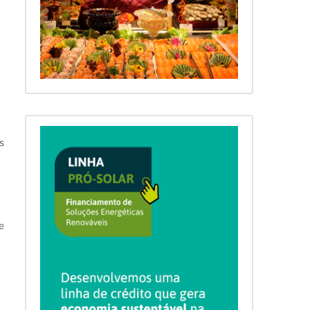
s
a
e