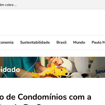
 a infância precisa do cinema como destino ...
ém cobra ...
conomia
Sustentabilidade
Brasil
Mundo
Paulo 
ão de Condomínios com a