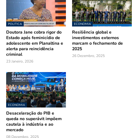
POLITICA
ECONOMIA
Doutora Jane cobra rigor do
Resiliência global e
Estado após feminicídio de
investimentos externos
adolescente em Planaltina e
marcam o fechamento de
alerta para reincidência
2025
criminal
26 Dezembro, 2025
23 Janeiro, 2026
ECONOMIA
Desaceleração do PIB e
queda no superávit impõem
cautela à indústria e ao
mercado
08 Dezembro, 2025