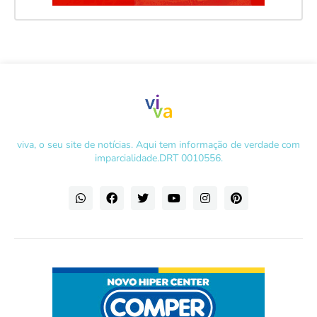
viva, o seu site de notícias. Aqui tem informação de verdade com
imparcialidade.DRT 0010556.