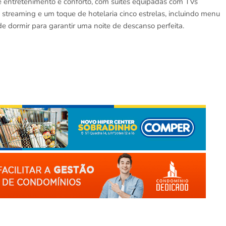
 entretenimento e conforto, com suítes equipadas com TVs
 streaming e um toque de hotelaria cinco estrelas, incluindo menu
e dormir para garantir uma noite de descanso perfeita.