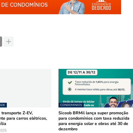
ADE
CONDOMINIOS
 transporte Z-EV,
Sicoob BRMil lança super promoção
te para carros elétricos,
para condomínios com taxa reduzida
ília
para energia solar e obras até 30 de
dezembro
2025