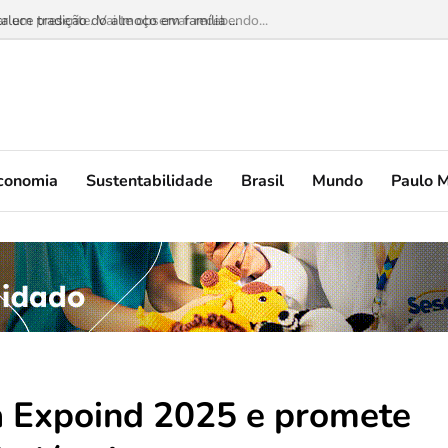
r um presente. Vai te observar recebendo...
conomia
Sustentabilidade
Brasil
Mundo
Paulo 
da Expoind 2025 e promete