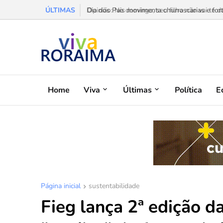
ÚLTIMAS
Opinião: No domingo, seu filho não vai te da
Home
Viva
Últimas
Política
E
Página inicial
sustentabilidade
Fieg lança 2ª edição 