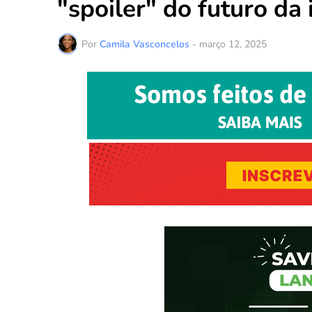
"spoiler" do futuro da 
Por
Camila Vasconcelos
-
março 12, 2025