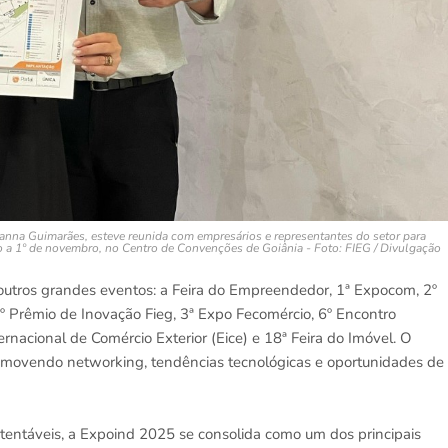
lyanna Guimarães, esteve reunida com empresários e representantes do setor para
o a 1º de novembro, no Centro de Convenções de Goiânia - Foto: FIEG / Divulgação
utros grandes eventos: a Feira do Empreendedor, 1ª Expocom, 2º
2º Prêmio de Inovação Fieg, 3ª Expo Fecomércio, 6º Encontro
ternacional de Comércio Exterior (Eice) e 18ª Feira do Imóvel. O
romovendo networking, tendências tecnológicas e oportunidades de
tentáveis, a Expoind 2025 se consolida como um dos principais