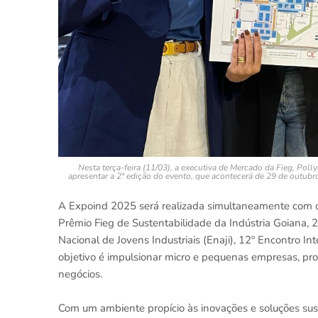
Nesta terça-feira (11/03), a executiva de Mercado da Fieg, Pol
apresentar a 2ª edição do evento, que acontecerá de 29 de outubr
A Expoind 2025 será realizada simultaneamente com o
Prêmio Fieg de Sustentabilidade da Indústria Goiana, 
Nacional de Jovens Industriais (Enaji), 12º Encontro In
objetivo é impulsionar micro e pequenas empresas, p
negócios.
Com um ambiente propício às inovações e soluções sus