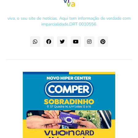
viva, o seu site de notícias. Aqui tem informação de verdade com
imparcialidade.DRT 0010556.