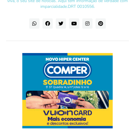
viva, o seu site de notícias. Aqui tem informação de verdade com
imparcialidade.DRT 0010556.