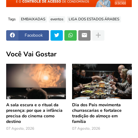
Tags
EMBAIXADAS
eventos
LIGA DOS ESTADOS ÁRABES
Facebook
Você Vai Gostar
A sala escura e o ritual da
Dia dos Pais movimenta
presença: por que a infância
churrascarias e fortalece
precisa do cinema como
tradição do almoço em
destino
família
07 Agosto, 2026
07 Agosto, 2026