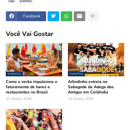
Tags
eventos
Facebook
Você Vai Gostar
EVENTOS
EVENTOS
Como o verão impulsiona o
Arlindinho estreia no
faturamento de bares e
Sabagode da Adega dos
restaurantes no Brasil
Amigos em Ceilândia
21 Janeiro, 2026
15 Janeiro, 2026