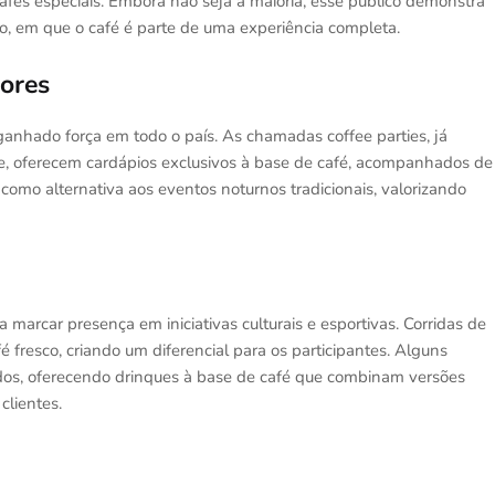
és especiais. Embora não seja a maioria, esse público demonstra
, em que o café é parte de uma experiência completa.
dores
 ganhado força em todo o país. As chamadas coffee parties, já
e, oferecem cardápios exclusivos à base de café, acompanhados de
omo alternativa aos eventos noturnos tradicionais, valorizando
arcar presença em iniciativas culturais e esportivas. Corridas de
 fresco, criando um diferencial para os participantes. Alguns
s, oferecendo drinques à base de café que combinam versões
clientes.