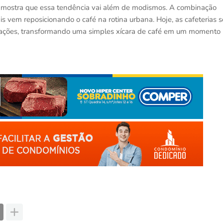
r mostra que essa tendência vai além de modismos. A combinação
is vem reposicionando o café na rotina urbana. Hoje, as cafeterias s
rações, transformando uma simples xícara de café em um momento