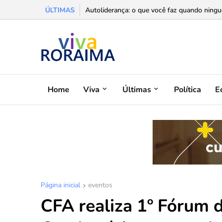
ÚLTIMAS
A sala escura e o ritual da presença: por que
Home
Viva
Últimas
Política
E
Página inicial
eventos
CFA realiza 1º Fórum 