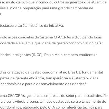
isso muito claro, o que incomodou outros segmentos que atuam de
ações e iniciar a preparação para uma grande campanha de
.
acou o caráter histórico da iniciativa.
trando ações concretas do Sistema CFA/CRAs e divulgando boas
 sociedade e elevam a qualidade da gestão condominial no país."
Cidades Inteligentes (INCC), Paulo Melo, também enalteceu a
ofissionalização da gestão condominial no Brasil. É fundamental
azes de garantir eficiência, transparência e sustentabilidade,
s condomínios e para o desenvolvimento das cidades."
tema CFA/CRAs, gestores e empresas do setor para discutir desafios
para a convivência urbana. Um dos destaques será o lançamento do
 Condomínios, elaborado pelo CFA como referência técnica para