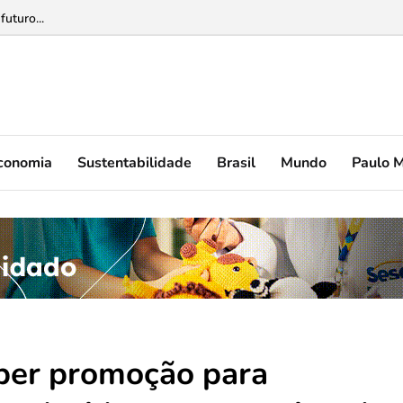
ovo perfil do consumidor ...
futuro...
conomia
Sustentabilidade
Brasil
Mundo
Paulo 
uper promoção para