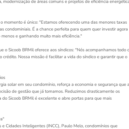
a, modernização de áreas comuns e projetos de eficiência energética
e o momento é único: "Estamos oferecendo uma das menores taxas
as condominiais. É a chance perfeita para quem quer investir agora
menos e ganhando muito mais eficiência."
que o Sicoob BRMil oferece aos síndicos: "Nós acompanhamos todo 
crédito. Nossa missão é facilitar a vida do síndico e garantir que o
ios
rgia solar em seu condomínio, reforça a economia e segurança que 
 decisão de gestão que já tomamos. Reduzimos drasticamente os
xa do Sicoob BRMil é excelente e abre portas para que mais
ra"
s e Cidades Inteligentes (INCC), Paulo Melo, condomínios que