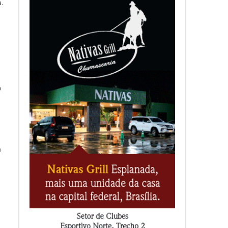
.
o
a