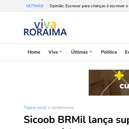
ÚLTIMAS
Modelo de comida a quilo ganha força com n
Opinião: Escrever para crianças é escrever o 
Home
Viva
Últimas
Política
E
Página inicial
condominios
Sicoob BRMil lança s