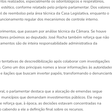
tos realizados, especialmente os odontológicos e respiratórios,
estético, conforme relatado pelo próprio parlamentar. Dos valores
el de reembolso pela área técnica da Casa Legislativa, enquanto o
 funcionamento regular dos mecanismos de controle interno.
erimentos, que passam por análise técnica da Câmara. Se houve
ocutores próximos ao deputado. José Rocha também reforça que não
gamentos são de inteira responsabilidade administrativa da
 tentativas de descredibilização após colaborar com investigações
 Como um dos principais nomes a levar informações às autoridades
s e ilações que buscam inverter papéis, transformando o denunciant
toral, o parlamentar destaca que a alocação de emendas segue
o de municípios que demandam investimentos públicos. Ele nega
ão e reforça que, à época, as decisões estavam concentradas na
 cabendo a ele a definição final sobre os recursos.