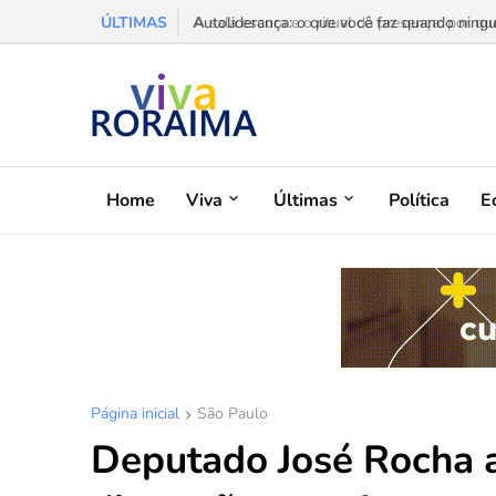
ÚLTIMAS
A sala escura e o ritual da presença: por que
Home
Viva
Últimas
Política
E
Página inicial
São Paulo
Deputado José Rocha a