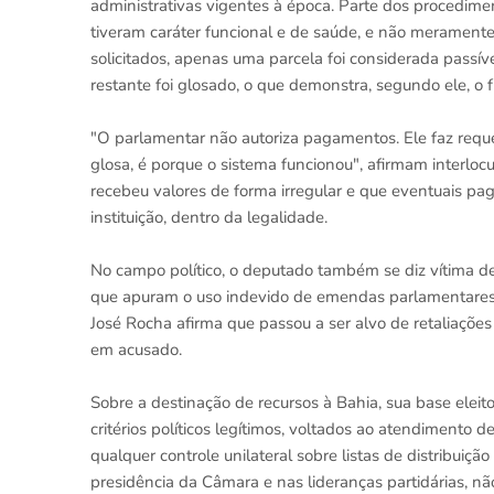
administrativas vigentes à época. Parte dos procedimen
tiveram caráter funcional e de saúde, e não meramente 
solicitados, apenas uma parcela foi considerada passív
restante foi glosado, o que demonstra, segundo ele, o
"O parlamentar não autoriza pagamentos. Ele faz requ
glosa, é porque o sistema funcionou", afirmam interl
recebeu valores de forma irregular e que eventuais pa
instituição, dentro da legalidade.
No campo político, o deputado também se diz vítima de
que apuram o uso indevido de emendas parlamentares.
José Rocha afirma que passou a ser alvo de retaliaçõe
em acusado.
Sobre a destinação de recursos à Bahia, sua base elei
critérios políticos legítimos, voltados ao atendiment
qualquer controle unilateral sobre listas de distribuiç
presidência da Câmara e nas lideranças partidárias, não