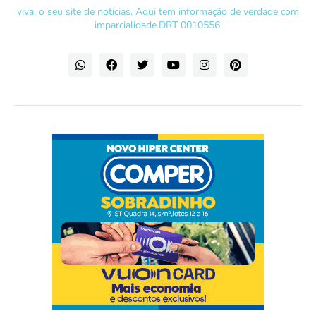
viva, o seu site de notícias. Aqui tem informação de verdade com
imparcialidade.DRT 0010556.